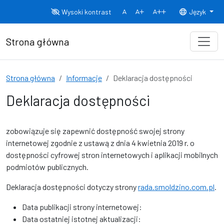
Przejdź do treści
Wysoki kontrast
Język
Normalny rozmiar czcionki
Rozmiar czcionki 150%
Rozmiar czcionki
Strona główna
Strona główna
Informacje
Deklaracja dostępności
Deklaracja dostępności
zobowiązuje się zapewnić dostępność swojej
strony
internetowej
zgodnie z ustawą z dnia 4 kwietnia 2019 r. o
dostępności cyfrowej stron internetowych i aplikacji mobilnych
podmiotów publicznych.
Deklaracja dostępności dotyczy strony
rada.smoldzino.com.pl
.
Data publikacji strony internetowej:
Data ostatniej istotnej aktualizacji: