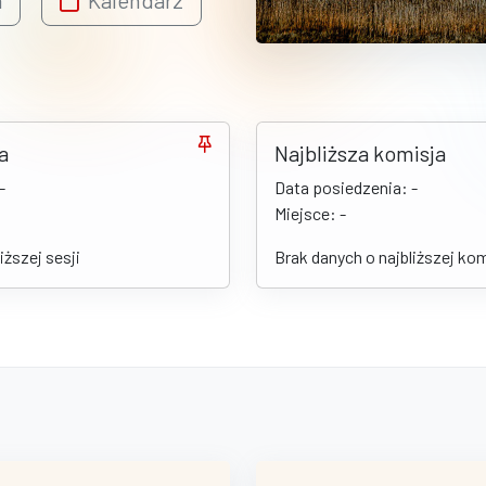
a
Kalendarz
a
Najbliższa komisja
-
Data posiedzenia: -
Miejsce: -
iższej sesji
Brak danych o najbliższej kom