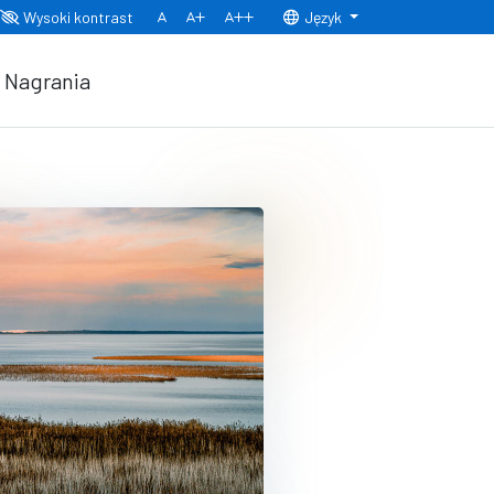
Wysoki kontrast
Język
Normalny rozmiar czcionki
Rozmiar czcionki 150%
Rozmiar czcionki 200%
Nagrania