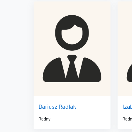
Dariusz Radlak
Iza
Radny
Rad