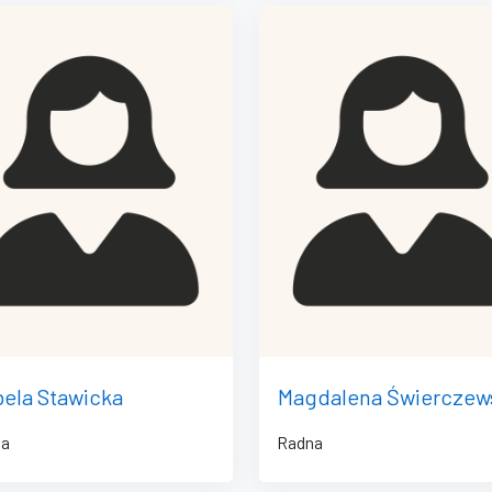
bela Stawicka
Magdalena Świerczew
na
Radna