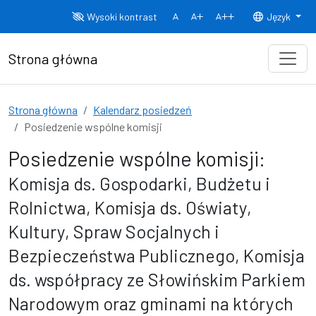
Przejdź do treści
Wysoki kontrast
Język
Normalny rozmiar czcionki
Rozmiar czcionki 150%
Rozmiar czcionki
Strona główna
Strona główna
Kalendarz posiedzeń
Posiedzenie wspólne komisji
Posiedzenie wspólne komisji:
Komisja ds. Gospodarki, Budżetu i
Rolnictwa, Komisja ds. Oświaty,
Kultury, Spraw Socjalnych i
Bezpieczeństwa Publicznego, Komisja
ds. współpracy ze Słowińskim Parkiem
Narodowym oraz gminami na których