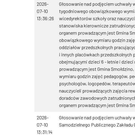
2026-
Głosowanie nad podjęciem uchwały w
07-10
tygodniowego obowiązkowego wymiaru
13:36:26
wicedyrektorów szkoły oraz nauczyci
stanowiska kierownicze zatrudnionyc
organem prowadzącym jest Gmina Sm
obowiązkowego wymiaru godzin zajęć
oddziałów przedszkolnych pracując
i innych placówkach przedszkolnych 
obejmującymi dzieci 6 - letnie i dzie
prowadzącym jest Gmina Smołdzino
wymiaru godzin zajęć pedagogów, pe
psychologów, logopedów, terapeutó
nauczycieli prowadzących zajęcia re
doradców zawodowych zatrudnionych 
organem prowadzącym jest Gmina S
2026-
Głosowanie nad podjęciem uchwały w
07-10
Samodzielnego Publicznego Zakładu 
13:31:14