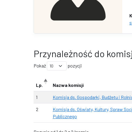
K
s
Przynależność do komisj
Pokaż
pozycji
Lp.
Nazwa komisji
1
Komisja ds. Gospodarki, Budżetu i Roln
2
Komisja ds. Oświaty, Kultury, Spraw So
Publicznego
Pozycje od 1 do 2 z 2 łącznie