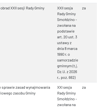
obrad XXII sesji Rady Gminy
XXII sesja
za
Rady Gminy
Smołdzino -
zwołana na
podstawie
art. 20 ust. 3
ustawy z
dnia 8 marca
1990 r. o
samorzadzie
gminnym (t.j.
Dz.U. z 2026
r., poz. 662)
w sprawie zasad wynajmowania
XXI sesja
za
niowego zasobu Gminy
Rady Gminy
Smołdzino -
zwołana na