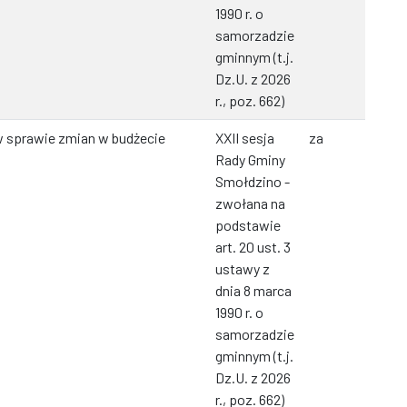
1990 r. o
samorzadzie
gminnym (t.j.
Dz.U. z 2026
r., poz. 662)
 sprawie zmian w budżecie
XXII sesja
za
Rady Gminy
Smołdzino -
zwołana na
podstawie
art. 20 ust. 3
ustawy z
dnia 8 marca
1990 r. o
samorzadzie
gminnym (t.j.
Dz.U. z 2026
r., poz. 662)