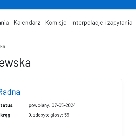
nia
Kalendarz
Komisje
Interpelacje i zapytania
ska
zewska
Radna
tatus
powołany: 07-05-2024
kręg
9, zdobyte głosy: 55