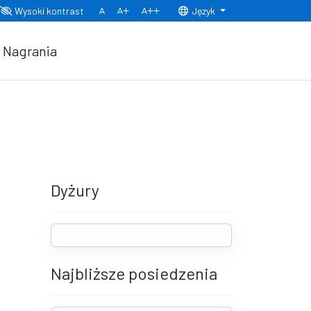
Wysoki kontrast
Język
Normalny rozmiar czcionki
Rozmiar czcionki 150%
Rozmiar czcionki 200%
Nagrania
Dyżury
Najbliższe posiedzenia