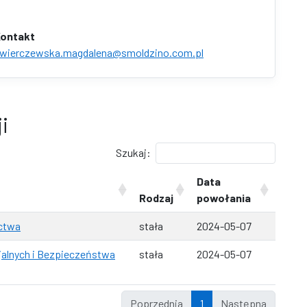
ontakt
wierczewska.magdalena@smoldzino.com.pl
i
Szukaj:
Data
Rodzaj
powołania
ictwa
stała
2024-05-07
cjalnych i Bezpieczeństwa
stała
2024-05-07
Poprzednia
1
Następna