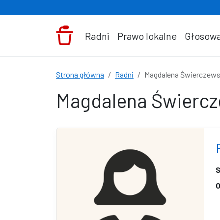
Przejdź do treści
Radni
Prawo lokalne
Głosowa
Strona główna
Radni
Magdalena Świerczew
Magdalena Świerc
S
O