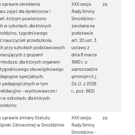
 sprawie określenia
XXII sesja
za
 zajęć dla dyrektorów i
Rady Gminy
eli, którym powierzono
Smołdzino -
h w szkołach, dla których
zwołana na
ołdzino, tygodniowego
podstawie
 nauczycieli przedszkola,
art. 20 ust. 3
ych przy szkołach podstawowych
ustawy z
pracujących z grupami
dnia 8 marca
ci młodsze, dla których organem
1990 r. o
, tygodniowego obowiązkowego
samorzadzie
dagogów specjalnych,
gminnym (t.j.
w pedagogicznych w tym
Dz.U. z 2026
walidacyjno - wychowawcze i
r., poz. 662)
w szkołach, dla których
mołdzino
 sprawie zmiany Statutu
XXII sesja
za
Opieki Zdrowotnej w Smołdzinie
Rady Gminy
Smołdzino -