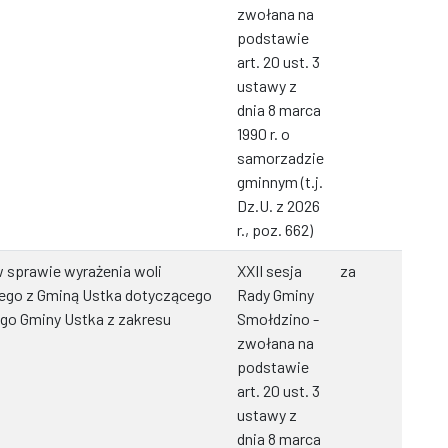
zwołana na
podstawie
art. 20 ust. 3
ustawy z
dnia 8 marca
1990 r. o
samorzadzie
gminnym (t.j.
Dz.U. z 2026
r., poz. 662)
 sprawie wyrażenia woli
XXII sesja
za
ego z Gminą Ustka dotyczącego
Rady Gminy
nego Gminy Ustka z zakresu
Smołdzino -
zwołana na
podstawie
art. 20 ust. 3
ustawy z
dnia 8 marca