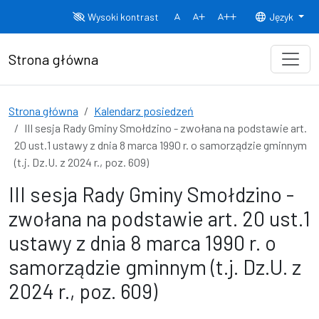
Przejdź do treści
Wysoki kontrast
Język
Normalny rozmiar czcionki
Rozmiar czcionki 150%
Rozmiar czcionki
Strona główna
Strona główna
Kalendarz posiedzeń
III sesja Rady Gminy Smołdzino - zwołana na podstawie art.
20 ust.1 ustawy z dnia 8 marca 1990 r. o samorządzie gminnym
(t.j. Dz.U. z 2024 r., poz. 609)
III sesja Rady Gminy Smołdzino -
zwołana na podstawie art. 20 ust.1
ustawy z dnia 8 marca 1990 r. o
samorządzie gminnym (t.j. Dz.U. z
2024 r., poz. 609)