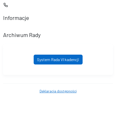
Informacje
Archiwum Rady
System Rada VI kadencji
Deklaracja dostępności
© Gmina Smołdzino. © 2016 - 2026 Wszystkie prawa zastrzeżone.
Wykonanie i obsługa techniczna
AlfaTV - System Rada